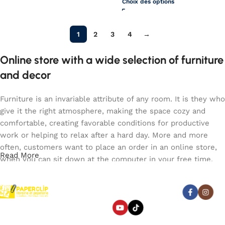
Choix des options
1
2
3
4
→
Online store with a wide selection of furniture
and decor
Furniture is an invariable attribute of any room. It is they who
give it the right atmosphere, making the space cozy and
comfortable, creating favorable conditions for productive
work or helping to relax after a hard day. More and more
often, customers want to place an order in an online store,
Read More
when you can sit down at the computer in your free time,
arrange the furniture in the photo and calmly buy the
furniture you like. The online store has a large catalog of
Abonnez-vous :
furniture: both home and office furniture are available.
Paperclip : Votre Librairie en
Furniture production is a modern form of art
Ligne Tunisie de confiance