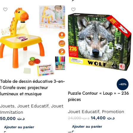
Table de dessin éducative 3-en-
-40%
1 Girafe avec projecteur
Puzzle Contour « Loup » – 236
lumineux et musique
pièces
Jouets
,
Jouet Educatif
,
Jouet
Jouet Educatif
,
Promotion
Immitation
14,400
د.ت
24,000
د.ت
50,000
د.ت
Ajouter au panier
Ajouter au panier