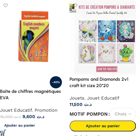
Pompoms and Diamonds 2v1
-40%
craft kit size 20*20
Boîte de chiffres magnétiques
EVA
Jouets
,
Jouet Educatif
11,500
د.ت
Jouet Educatif
,
Promotion
MOTIF POMPON
9,600
د.ت
16,000
د.ت
Ajouter au panier
Ajouter au panier