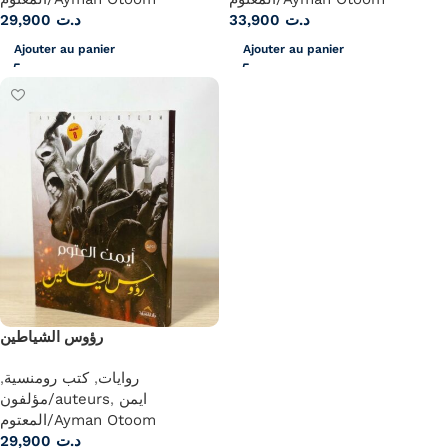
29,900
د.ت
33,900
د.ت
Ajouter au panier
Ajouter au panier
رؤوس الشياطين
,
كتب رومنسية
,
روايات
مؤلفون/auteurs
,
ايمن
المعتوم/Ayman Otoom
29,900
د.ت