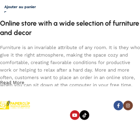
Ajouter au panier
Online store with a wide selection of furniture
and decor
Furniture is an invariable attribute of any room. It is they who
give it the right atmosphere, making the space cozy and
comfortable, creating favorable conditions for productive
work or helping to relax after a hard day. More and more
often, customers want to place an order in an online store,
Read More
when you can sit down at the computer in your free time,
arrange the furniture in the photo and calmly buy the
furniture you like. The online store has a large catalog of
Abonnez-vous :
furniture: both home and office furniture are available.
Paperclip : Votre Librairie en
Furniture production is a modern form of art
Ligne Tunisie de confiance
pour fournitures et jeux.
Liens utiles
Categories
Furniture manufacturers, as well as manufacturers of other
Beaux