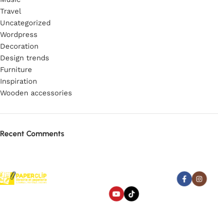
Travel
Uncategorized
Wordpress
Decoration
Design trends
Furniture
Inspiration
Wooden accessories
Recent Comments
Abonnez-vous :
Paperclip : Votre Librairie en
Ligne Tunisie de confiance
pour fournitures et jeux.