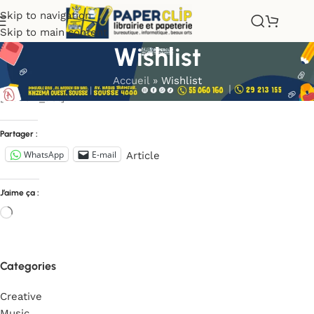
Skip to navigation
Skip to main content
Wishlist
Accueil
»
Wishlist
[woosw_list]
Partager :
WhatsApp
E-mail
Article
J’aime ça :
Categories
Creative
Music