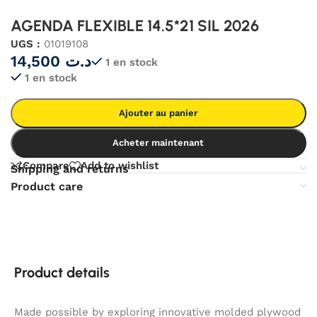
AGENDA FLEXIBLE 14.5*21 SIL 2026
UGS :
01019108
14,500
د.ت
1 en stock
1 en stock
Ajouter au panier
Acheter maintenant
Compare
Add to wishlist
Shipping and returns
Product care
Product details
Made possible by exploring innovative molded plywood