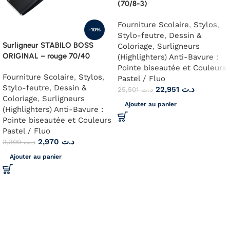
(70/8-3)
Fourniture Scolaire
,
Stylos
,
-10%
Stylo-feutre
,
Dessin &
Surligneur STABILO BOSS
Coloriage
,
Surligneurs
ORIGINAL – rouge 70/40
(Highlighters) Anti-Bavure :
Pointe biseautée et Couleurs
Fourniture Scolaire
,
Stylos
,
Pastel / Fluo
Stylo-feutre
,
Dessin &
22,951
د.ت
25,501
د.ت
Coloriage
,
Surligneurs
Ajouter au panier
(Highlighters) Anti-Bavure :
Pointe biseautée et Couleurs
Pastel / Fluo
2,970
د.ت
3,300
د.ت
Ajouter au panier