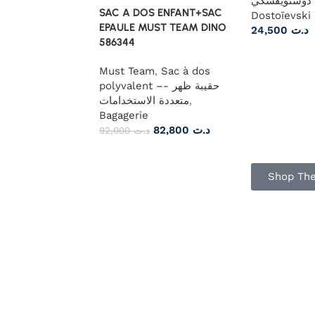
دوستويفسكي/Fiodor
SAC A DOS ENFANT+SAC
Dostoïevski
EPAULE MUST TEAM DINO
24,500
د.ت
586344
Must Team
,
Sac à dos
polyvalent –- حقيبة ظهر
متعددة الاستخدامات
,
Bagagerie
82,800
د.ت
92,000
د.ت
Shop The