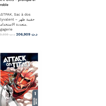
rable
ASTPAK
,
Sac à dos
yvalent – حقيبة ظهر
عددة الاستخدامات
,
gagerie
206,909
د.ت
229,898
د.ت