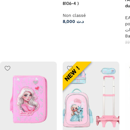
8106-4 )
du
Non classé
E
8,000
د.ت
pol
مت
Ba