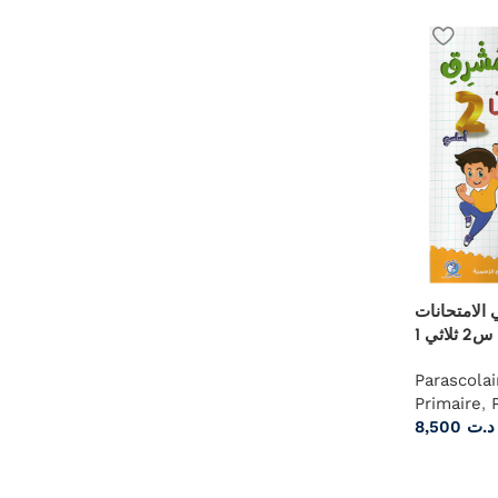
نور المشرق
س2 ثلاثي 1
Parascolai
Primaire
,
8,500
د.ت