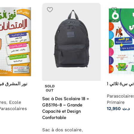
 في الامتحانات
أنيسي ف
SOLD
OUT
Parascolaire
Sac à Dos Scolaire 18 »
res
,
Ecole
Primaire
GB5196-8 – Grande
Parascolaires
12,950
د.ت
Capacité et Design
Confortable
Sac à dos scolaire
,