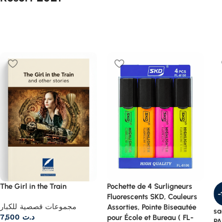
The Girl in the Train
Pochette de 4 Surligneurs
-
Fluorescents SKD, Couleurs
مجموعات قصصية للكبار
Assorties, Pointe Biseautée
sa
7,500
د.ت
pour École et Bureau ( FL-
PA