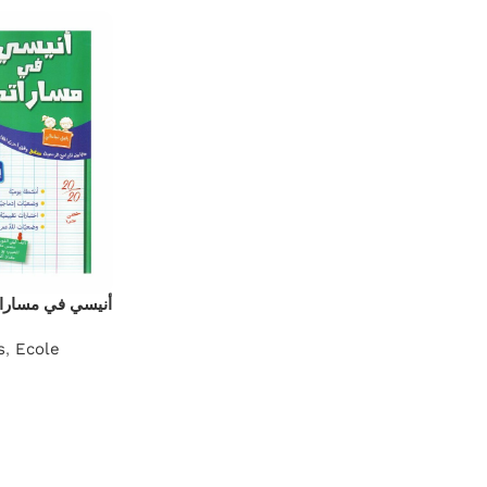
ي مساراتي س6 ثلاثي 1
s
,
Ecole