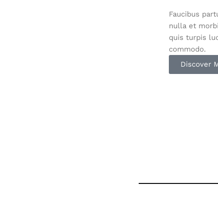
Faucibus partu
nulla et morb
quis turpis l
commodo.
Discover 